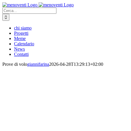
Salta
al
Cerca
contenuto
per:
chi siamo
Progetti
Meme
Calendario
News
Contatti
Prove di volo
giannifarina
2026-04-28T13:29:13+02:00