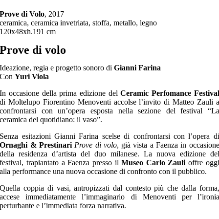
Prove di Volo
, 2017
ceramica, ceramica invetriata, stoffa, metallo, legno
120x48xh.191 cm
Prove di volo
Ideazione, regia e progetto sonoro di
Gianni Farina
Con
Yuri Viola
In occasione della prima edizione del
Ceramic Perfomance Festiva
di Moltelupo Fiorentino Menoventi accolse l’invito di Matteo Zauli 
confrontarsi con un’opera esposta nella sezione del festival “L
ceramica del quotidiano: il vaso”.
Senza esitazioni Gianni Farina scelse di confrontarsi con l’opera d
Ornaghi & Prestinari
Prove di volo
, già vista a Faenza in occasion
della residenza d’artista del duo milanese. La nuova edizione de
festival, trapiantato a Faenza presso il
Museo Carlo Zauli
offre ogg
alla performance una nuova occasione di confronto con il pubblico.
Quella coppia di vasi, antropizzati dal contesto più che dalla forma
accese immediatamente l’immaginario di Menoventi per l’ironi
perturbante e l’immediata forza narrativa.