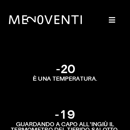
Salta
al
contenuto
Toggl
Navig
CHI SIAMO
PROGETTI
MEME
-20
CALENDARIO
È
UNA TEMPERATURA.
NEWS
CONTATTI
-19
’
Ù
GUARDANDO A CAPO ALL
INGI
IL